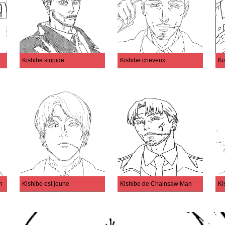
Kishibe stupide
Kishibe cheveux
Ki
n
Kishibe est jeune
Kishibe de Chainsaw Man
Ki