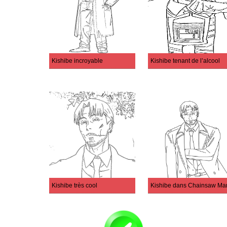
Kishibe incroyable
Kishibe tenant de l’alcool
Kishibe très cool
Kishibe dans Chainsaw Ma