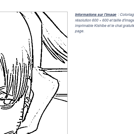
: Coloriag
Informations sur l'image
résolution
600 × 600
et taille d'ima
imprimable Kishibe et le chat gratui
page.