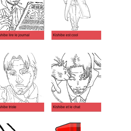
shibe lire le journal
Kishibe est cool
shibe triste
Kishibe et le chat