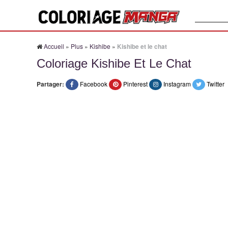
Recherche
Accueil
»
Plus
»
Kishibe
»
Kishibe et le chat
Coloriage Kishibe Et Le Chat
Partager:
Facebook
Pinterest
Instagram
Twitter