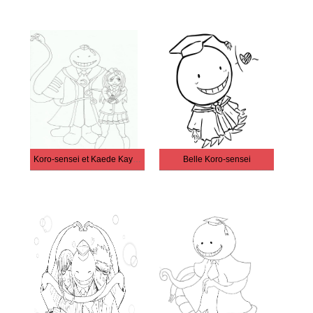
Koro-sensei et Kaede Kayano
Belle Koro-sensei