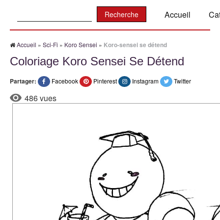
Recherche:
Accueil
Ca
Accueil
»
Sci-Fi
»
Koro Sensei
»
Koro-sensei se détend
Coloriage Koro Sensei Se Détend
Partager:
Facebook
Pinterest
Instagram
Twitter
486 vues