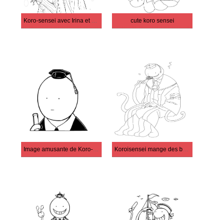
Koro-sensei avec Irina et Karasuma
cute koro sensei
Image amusante de Koro-sensei
Koroisensei mange des bonbons