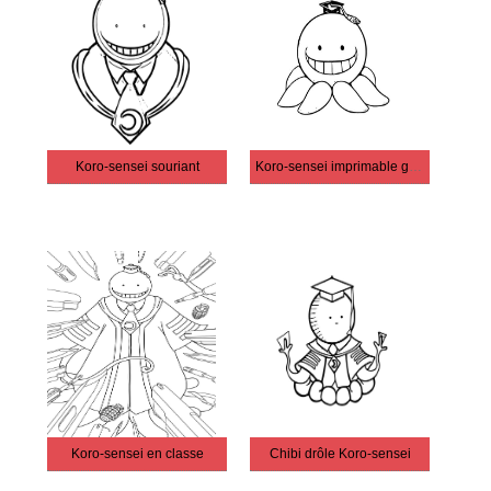
Koro-sensei souriant
Koro-sensei imprimable gratuitement
Koro-sensei en classe
Chibi drôle Koro-sensei