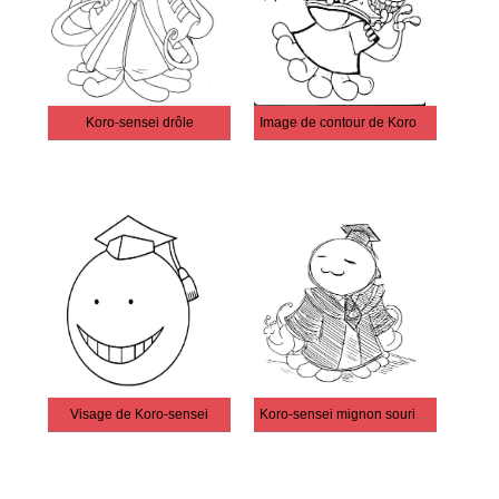
Koro-sensei drôle
Image de contour de Koro-sensei
Visage de Koro-sensei
Koro-sensei mignon souriant