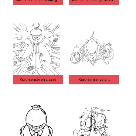
Koro-sensei imprimable gratuitement
Koroisensei mange des bonbons
Koro-sensei en classe
Koro-sensei volant