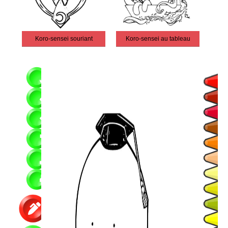
Koro-sensei souriant
Koro-sensei au tableau