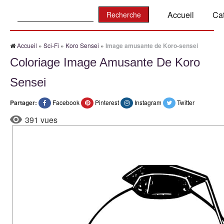
Recherche:
Accueil
Ca
Accueil
»
Sci-Fi
»
Koro Sensei
»
Image amusante de Koro-sensei
Coloriage Image Amusante De Koro
Sensei
Partager:
Facebook
Pinterest
Instagram
Twitter
391 vues