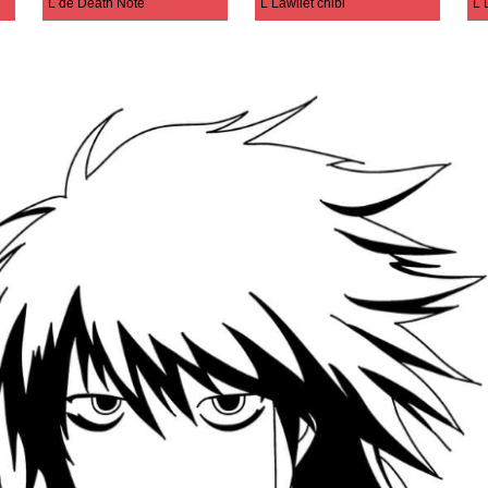
L de Death Note
L Lawliet chibi
L 