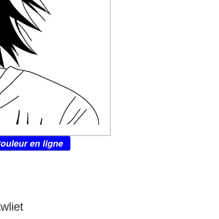
ouleur en ligne
wliet