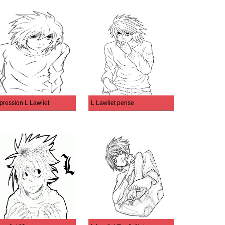
pression L Lawliet
L Lawliet pense