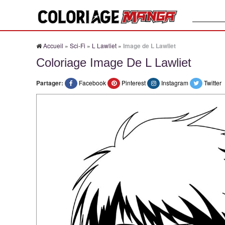
Recherche
Accueil
»
Sci-Fi
»
L Lawliet
»
Image de L Lawliet
Coloriage Image De L Lawliet
Partager:
Facebook
Pinterest
Instagram
Twitter