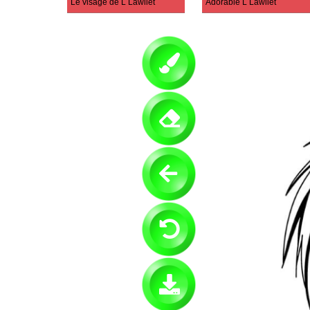
Le visage de L Lawliet
Adorable L Lawliet