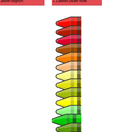
Lawliet Mignon
L Lawliet Death Note