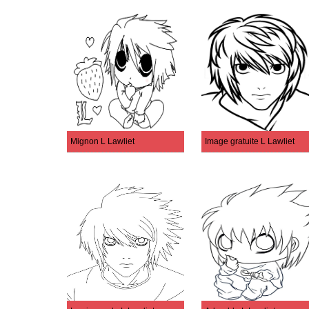
Mignon L Lawliet
Image gratuite L Lawliet