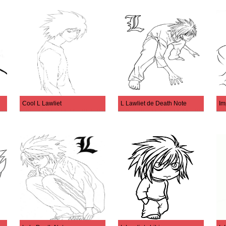
Cool L Lawliet
L Lawliet de Death Note
Im