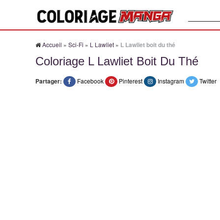
Recherche
Accueil
»
Sci-Fi
»
L Lawliet
»
L Lawliet boit du thé
Coloriage L Lawliet Boit Du Thé
Partager:
Facebook
Pinterest
Instagram
Twitter