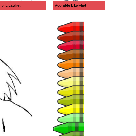
ibi L Lawliet
Adorable L Lawliet