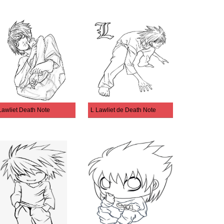
Lawliet Death Note
L Lawliet de Death Note