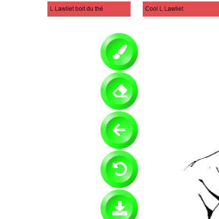
L Lawliet boit du thé
Cool L Lawliet