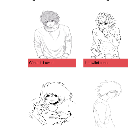
Génial L Lawliet
L Lawliet pense