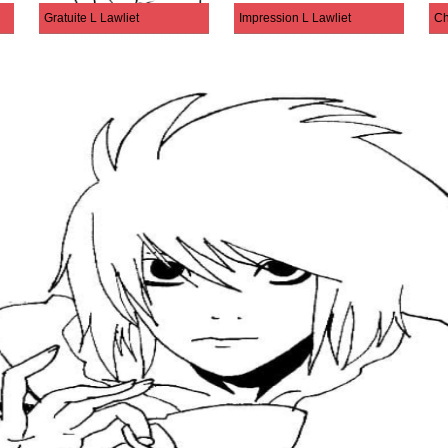
Gratuite L Lawliet
Impression L Lawliet
Ch