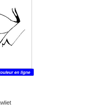
ouleur en ligne
wliet