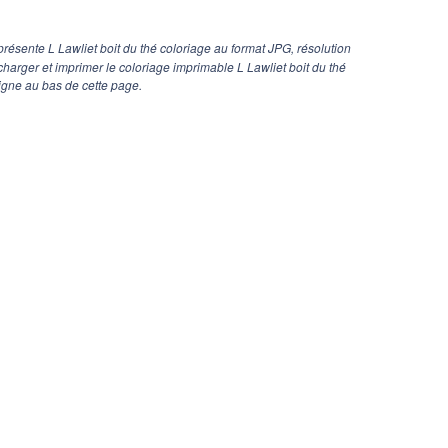
résente L Lawliet boit du thé coloriage au format JPG, résolution
charger et imprimer le coloriage imprimable L Lawliet boit du thé
igne au bas de cette page.