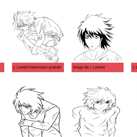
L Lawliet impression gratuite
Image de L Lawliet
L 