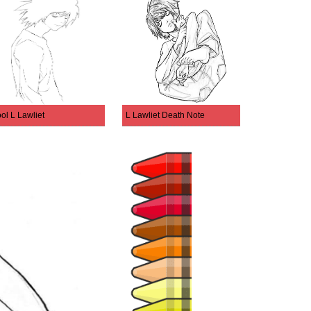
ol L Lawliet
L Lawliet Death Note