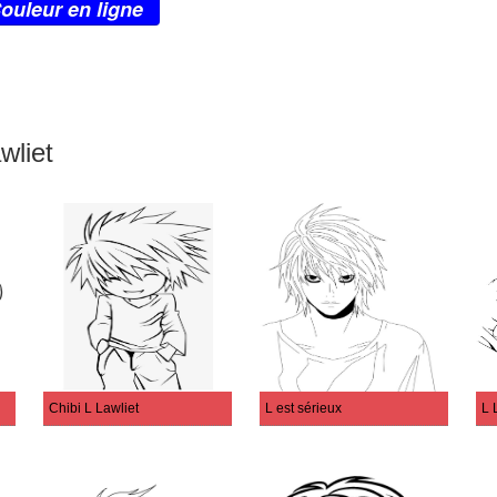
ouleur en ligne
wliet
Chibi L Lawliet
L est sérieux
L 