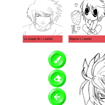
Le visage de L Lawliet
Mignon L Lawliet