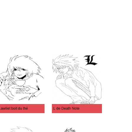
Lawliet boit du thé
L de Death Note