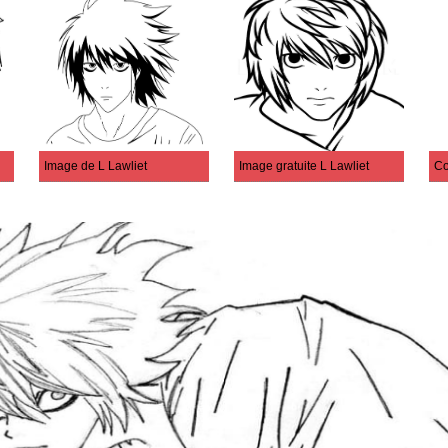
Image de L Lawliet
Image gratuite L Lawliet
Co