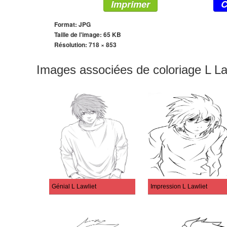
Imprimer
C
Format: JPG
Taille de l'image: 65 KB
Résolution:
718 × 853
Images associées de coloriage L La
Génial L Lawliet
Impression L Lawliet