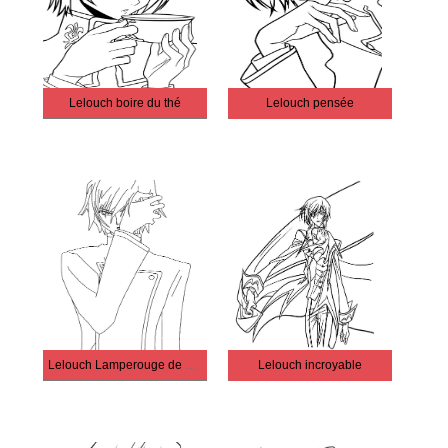
Lelouch boire du thé
Lelouch pensée
Lelouch Lamperouge de Code Geass
Lelouch incroyable