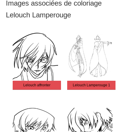
Images associées de coloriage
Lelouch Lamperouge
Lelouch affronter
Lelouch Lamperouge 1