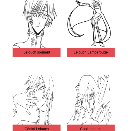
Lelouch souriant
Lelouch Lamperouge
Génial Lelouch
Cool Lelouch