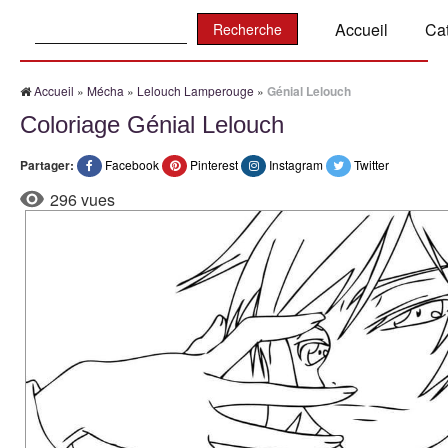
Recherche:
Accueil
Ca
Accueil
»
Mécha
»
Lelouch Lamperouge
»
Génial Lelouch
Coloriage Génial Lelouch
Partager:
Facebook
Pinterest
Instagram
Twitter
296 vues