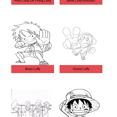
Petit Coup De Poing Luffy
Bébé Luffy Amusant
Beau Luffy
Grand Luffy