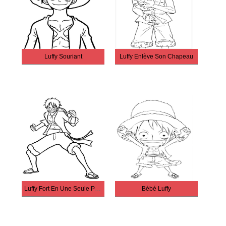
Luffy Souriant
Luffy Enlève Son Chapeau
Luffy Fort En Une Seule Pièce
Bébé Luffy