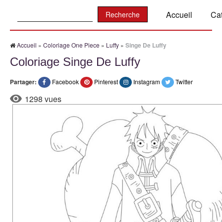
Recherche:
Accueil
Ca
Accueil
»
Coloriage One Piece
»
Luffy
»
Singe De Luffy
Coloriage Singe De Luffy
Partager:
Facebook
Pinterest
Instagram
Twitter
1298 vues