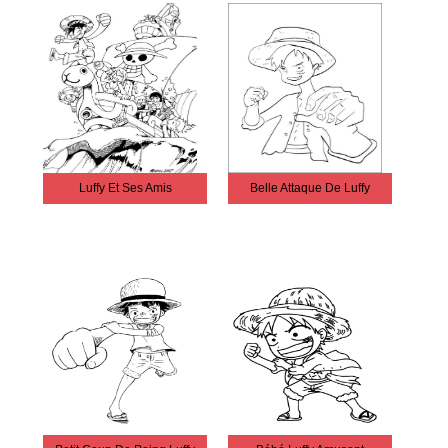
Luffy Et Ses Amis
Belle Attaque De Luffy