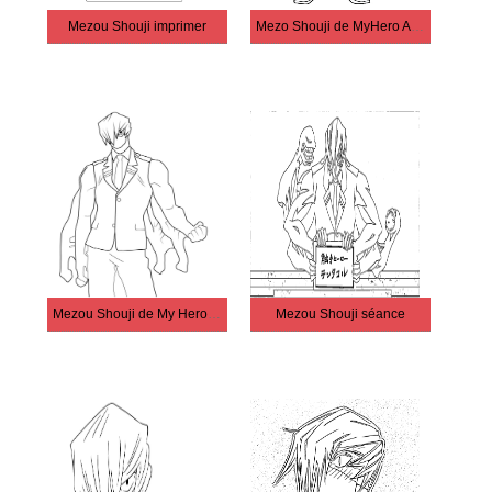
Mezou Shouji imprimer
Mezo Shouji de MyHero Academia
Mezou Shouji de My Hero Academia
Mezou Shouji séance