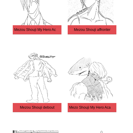
Mezou Shouji My Hero Academia
Mezou Shouji affronter
Mezou Shouji debout
Mezo Shouji My Hero Academia