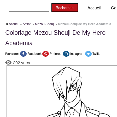
Recherche:
Accueil
Ca
Accueil
»
Action
»
Mezou Shouji
»
Mezou Shouji de My Hero Academia
Coloriage Mezou Shouji De My Hero
Academia
Partager:
Facebook
Pinterest
Instagram
Twitter
202 vues