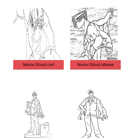
Mezou Shouji cool
Mezou Shouji attaque