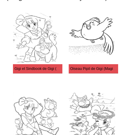
Gigi et Sindbook de Gigi (Magical Princess Minky Momo)
Oiseau Pipil de Gigi (Magical Princess Minky Momo)