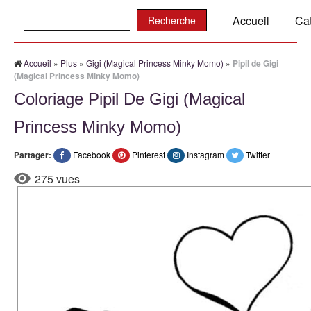
Recherche:
Accueil
Ca
Accueil
»
Plus
»
Gigi (Magical Princess Minky Momo)
»
Pipil de Gigi
(Magical Princess Minky Momo)
Coloriage Pipil De Gigi (Magical
Princess Minky Momo)
Partager:
Facebook
Pinterest
Instagram
Twitter
275 vues