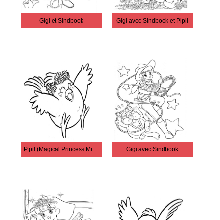
Gigi et Sindbook
Gigi avec Sindbook et Pipil
Pipil (Magical Princess Minky Momo)
Gigi avec Sindbook