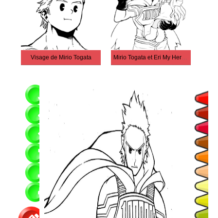
Visage de Mirio Togata
Mirio Togata et Eri My Hero Academia