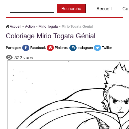
Recherche:
Accueil
Ca
Accueil
»
Action
»
Mirio Togata
»
Mirio Togata Génial
Coloriage Mirio Togata Génial
Partager:
Facebook
Pinterest
Instagram
Twitter
322 vues