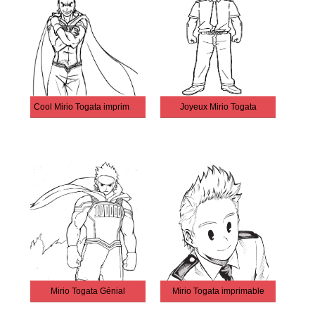
Cool Mirio Togata imprimable gratuitement
Joyeux Mirio Togata
Mirio Togata Génial
Mirio Togata imprimable