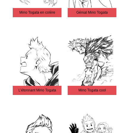
Mirio Togata en colère
Génial Mirio Togata
L’étonnant Mirio Togata
Mirio Togata cool