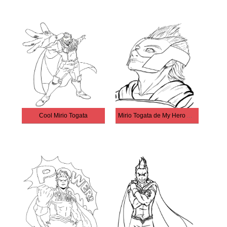
Cool Mirio Togata
Mirio Togata de My Hero Academia