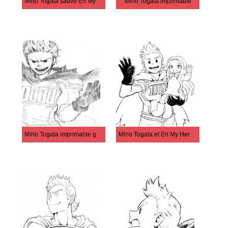
Mirio Togata sauve Eri My Hero Academia
Mirio Togata imprimable
Mirio Togata imprimable gratuitement
Mirio Togata et Eri My Hero Academia