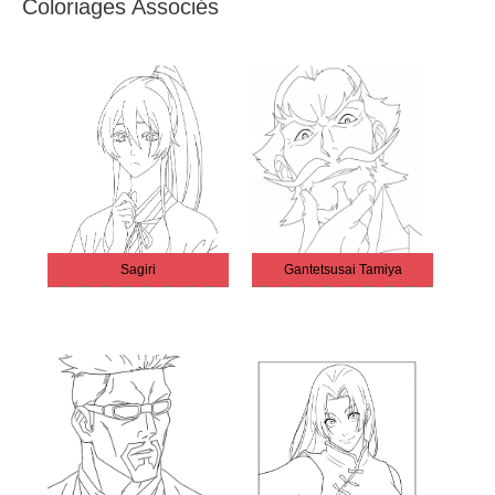
Coloriages Associés
Sagiri
Gantetsusai Tamiya