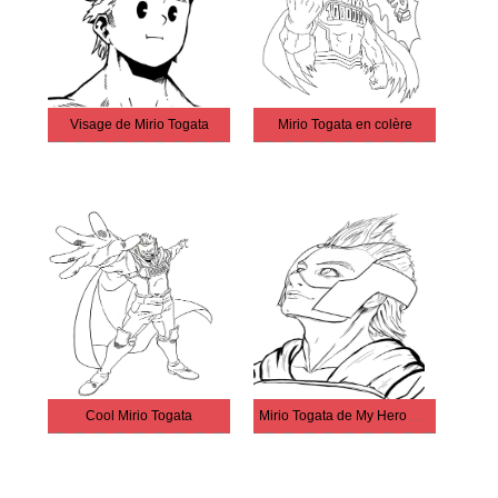
Visage de Mirio Togata
Mirio Togata en colère
Cool Mirio Togata
Mirio Togata de My Hero Academia