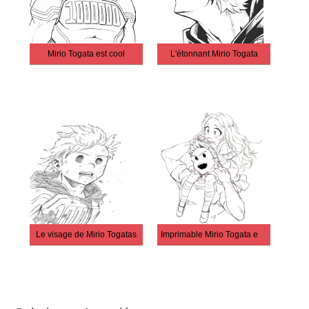
Mirio Togata est cool
L'étonnant Mirio Togata
Le visage de Mirio Togatas
Imprimable Mirio Togata et Eri gratuitement