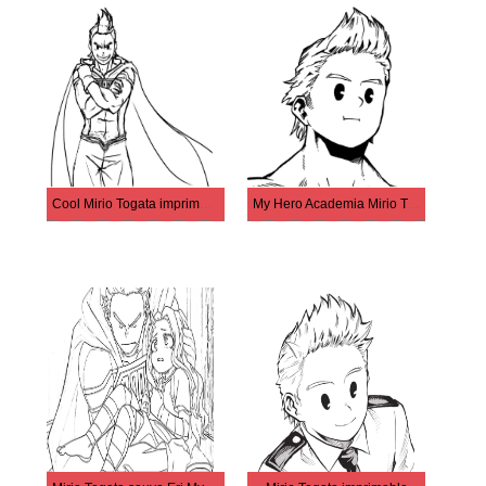
Cool Mirio Togata imprimable gratuitement
My Hero Academia Mirio Togata