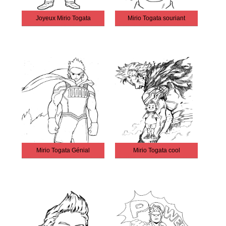
Joyeux Mirio Togata
Mirio Togata souriant
Mirio Togata Génial
Mirio Togata cool