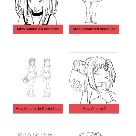
Misa Amane est adorable
Misa Amane est heureuse
Misa Amane de Death Note
Misa Amane 2