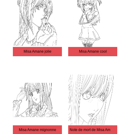
Misa Amane jolie
Misa Amane cool
Misa Amane mignonne
Note de mort de Misa Amane