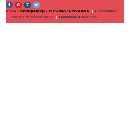
© 2026 ColoriageManga - un site web de VinhMedia.
|
Droit d'auteur
|
Politique de confidentialité
|
Conditions d'utilisation