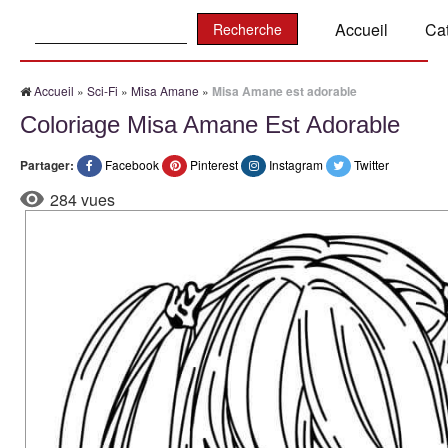
Recherche:
Accueil
Ca
Accueil
»
Sci-Fi
»
Misa Amane
»
Misa Amane est adorable
Coloriage Misa Amane Est Adorable
Partager:
Facebook
Pinterest
Instagram
Twitter
284 vues