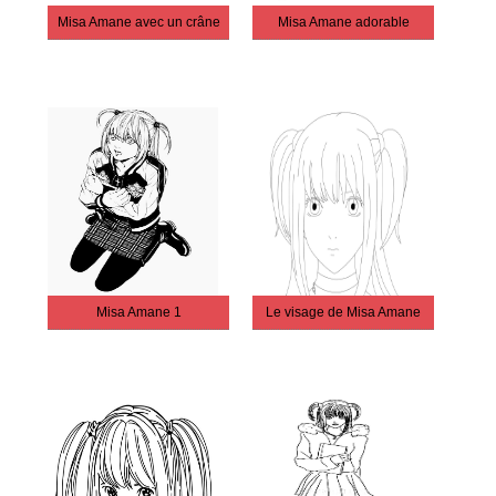
Misa Amane avec un crâne
Misa Amane adorable
Misa Amane 1
Le visage de Misa Amane