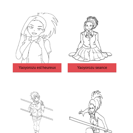
Yaoyorozu est heureux
Yaoyorozu seance