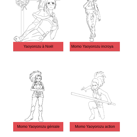
Yaoyorozu à Noël
Momo Yaoyorozu incroyable
Momo Yaoyorozu géniale
Momo Yaoyorozu action