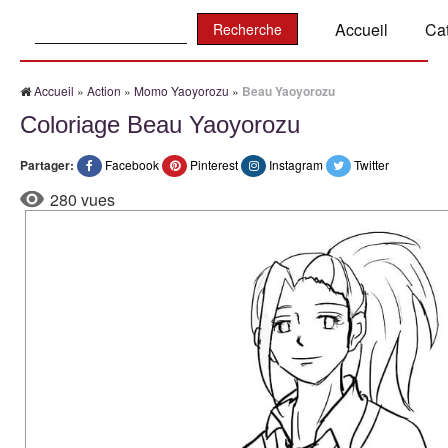
Recherche:
Accueil
Ca
Accueil
»
Action
»
Momo Yaoyorozu
»
Beau Yaoyorozu
Coloriage Beau Yaoyorozu
Partager:
Facebook
Pinterest
Instagram
Twitter
280 vues