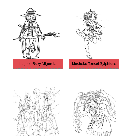
La jolie Roxy Migurdia
Mushoku Tensei Sylphiette