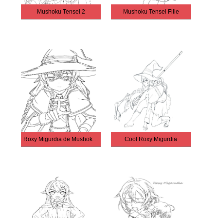
Mushoku Tensei 2
Mushoku Tensei Fille
Roxy Migurdia de Mushoku Tensei
Cool Roxy Migurdia