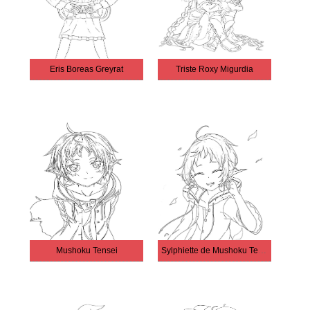
Eris Boreas Greyrat
Triste Roxy Migurdia
Mushoku Tensei
Sylphiette de Mushoku Tensei