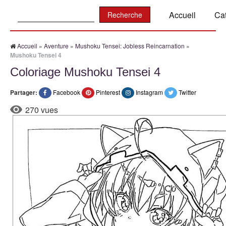
Recherche:
Accueil
Ca
Accueil
»
Aventure
»
Mushoku Tensei: Jobless Reincarnation
»
Mushoku Tensei 4
Coloriage Mushoku Tensei 4
Partager:
Facebook
Pinterest
Instagram
Twitter
270 vues