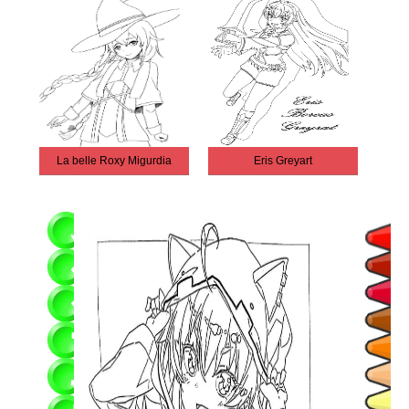
La belle Roxy Migurdia
Eris Greyart