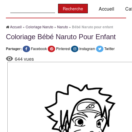
Recherche:
Accueil
Ca
Accueil
»
Coloriage Naruto
»
Naruto
»
Bébé Naruto pour enfant
Coloriage Bébé Naruto Pour Enfant
Partager:
Facebook
Pinterest
Instagram
Twitter
644 vues