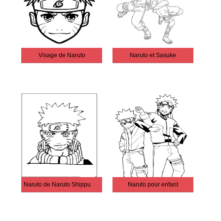
Visage de Naruto
Naruto et Sasuke
Naruto de Naruto Shippuden
Naruto pour enfant