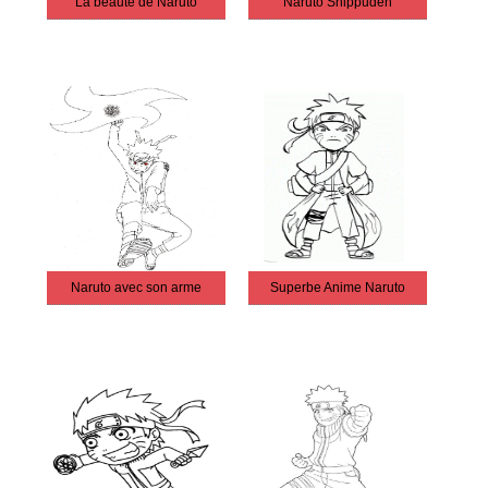
La beauté de Naruto
Naruto Shippuden
Naruto avec son arme
Superbe Anime Naruto