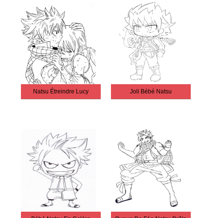
Natsu Étreindre Lucy
Joli Bébé Natsu