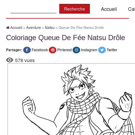
Recherche:
Accueil
Ca
Accueil
»
Aventure
»
Natsu
»
Queue De Fée Natsu Drôle
Coloriage Queue De Fée Natsu Drôle
Partager:
Facebook
Pinterest
Instagram
Twitter
578 vues