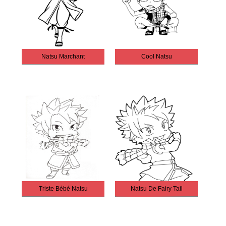
Natsu Marchant
Cool Natsu
Triste Bébé Natsu
Natsu De Fairy Tail