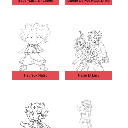
Bébé Natsu En Colère
Queue De Fée Natsu Drôle
Heureux Natsu
Natsu Et Lucy