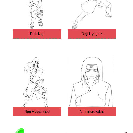
Petit Neji
Neji Hyûga 4
Neji Hyûga cool
Neji incroyable