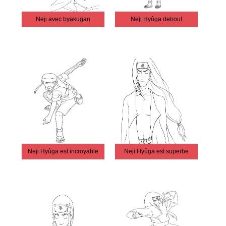
Neji avec byakugan
Neji Hyûga debout
Neji Hyûga est incroyable
Neji Hyûga est superbe