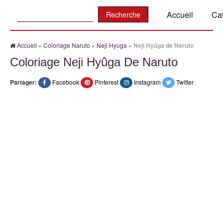
Recherche:
Accueil
Ca
Accueil
»
Coloriage Naruto
»
Neji Hyûga
»
Neji Hyûga de Naruto
Coloriage Neji Hyûga De Naruto
Partager:
Facebook
Pinterest
Instagram
Twitter