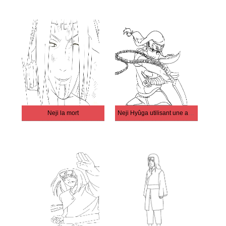
Neji la mort
Neji Hyûga utilisant une arme