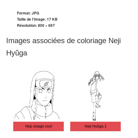
Format: JPG
Taille de l'image: 17 KB
Résolution:
800 × 667
Images associées de coloriage Neji
Hyûga
Neji visage cool
Neji Hyûga 1