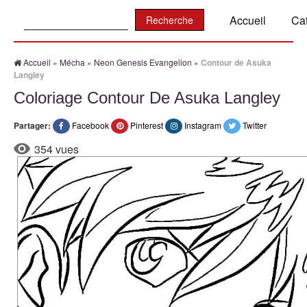
Recherche:
Accueil
Ca
Accueil
»
Mécha
»
Neon Genesis Evangelion
»
Contour de Asuka
Langley
Coloriage Contour De Asuka Langley
Partager:
Facebook
Pinterest
Instagram
Twitter
354 vues