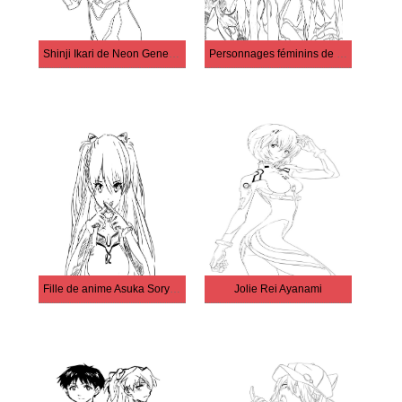
Shinji Ikari de Neon Genesis Evangelion
Personnages féminins de Neon Genesis Evangelion
Fille de anime Asuka Soryu Langley
Jolie Rei Ayanami