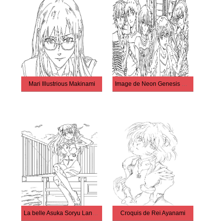
Mari Illustrious Makinami
Image de Neon Genesis Evangelion
La belle Asuka Soryu Langley
Croquis de Rei Ayanami