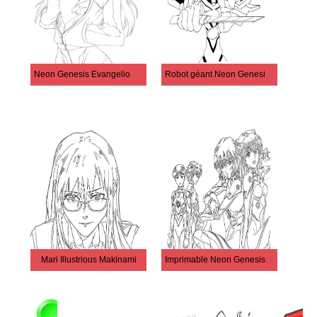
Neon Genesis Evangelion à imprimer
Robot géant Neon Genesis Evangelion
Mari Illustrious Makinami
Imprimable Neon Genesis Evangelion