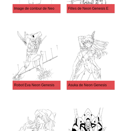
Image de contour de Neon Genesis Evangelion imprimable
Filles de Neon Genesis Evangelion
Robot Eva Neon Genesis Evangelion
Asuka de Neon Genesis Evangelion