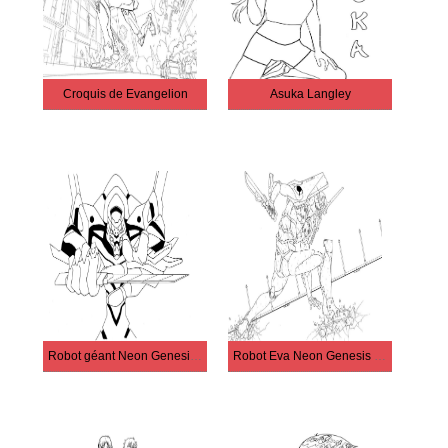
Croquis de Evangelion
Asuka Langley
Robot géant Neon Genesis Evangelion
Robot Eva Neon Genesis Evangelion