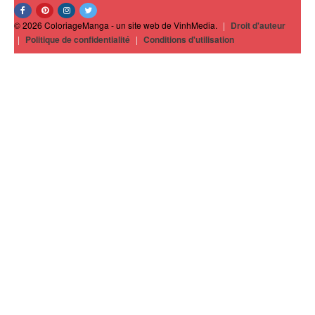
© 2026 ColoriageManga - un site web de VinhMedia.
|
Droit d'auteur
|
Politique de confidentialité
|
Conditions d'utilisation