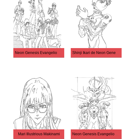
Neon Genesis Evangelion Anime
Shinji Ikari de Neon Genesis Evangelion
Mari Illustrious Makinami
Neon Genesis Evangelion JPG