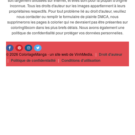
soit largement diffusées sur Internet, et elles sont pour la plupart d'origine
inconnue. Tous les droits d'auteur sur les images appartiennent à leurs
propriétaires respectifs. Pour tout problème lié au droit d'auteur, veuillez
nous contacter ou remplir le formulaire de plainte DMCA, nous
supprimerons les pages à colorier qui ne devraient pas être présentes sur
coloringlibcom dans les plus brefs délais. Nous avons également une
politique de confidentialité pour protéger vos données personnelles.
© 2026 ColoriageManga - un site web de VinhMedia.
|
Droit d'auteur
|
Politique de confidentialité
|
Conditions d'utilisation