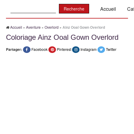
Recherche:
Accueil
Ca
Accueil
»
Aventure
»
Overlord
»
Ainz Ooal Gown Overlord
Coloriage Ainz Ooal Gown Overlord
Partager:
Facebook
Pinterest
Instagram
Twitter