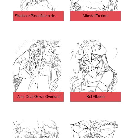
Shalltear Bloodfallen de Overlord
Albedo En riant
Ainz Ooal Gown Overlord
Bel Albedo