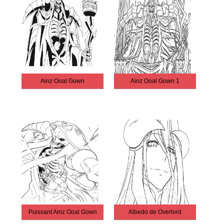
Ainz Ooal Gown
Ainz Ooal Gown 1
Puissant Ainz Ooal Gown
Albedo de Overlord