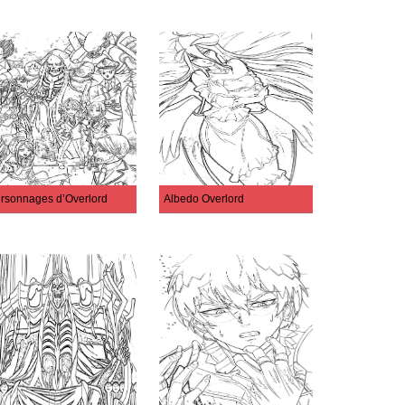
rsonnages d’Overlord
Albedo Overlord