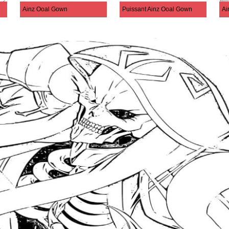
Ainz Ooal Gown
Puissant Ainz Ooal Gown
Ai