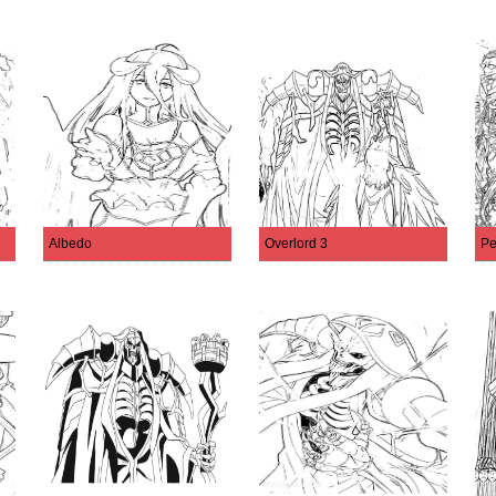
Albedo
Overlord 3
Pe