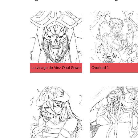
Le visage de Ainz Ooal Gown
Overlord 1