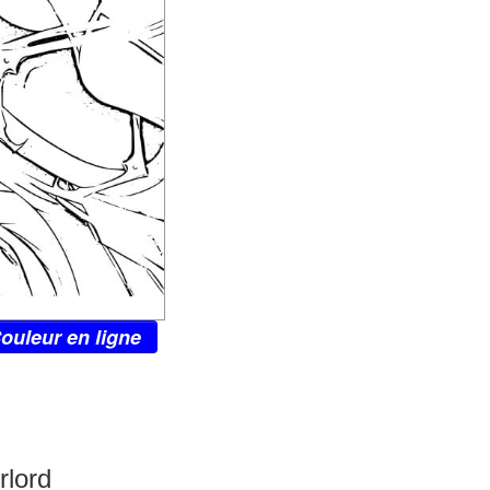
ouleur en ligne
rlord