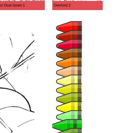
nz Ooal Gown 1
Overlord 2