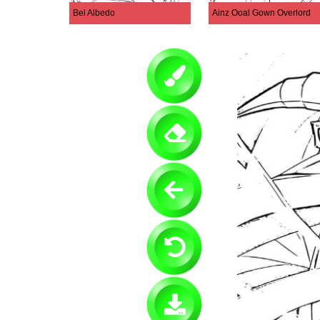
Bel Albedo
Ainz Ooal Gown Overlord