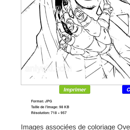
Imprimer
C
Format: JPG
Taille de l'image: 98 KB
Résolution:
718 × 957
Images associées de coloriage Ove