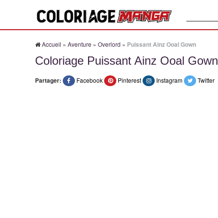
Recherche
Accueil
»
Aventure
»
Overlord
»
Puissant Ainz Ooal Gown
Coloriage Puissant Ainz Ooal Gown
Partager:
Facebook
Pinterest
Instagram
Twitter