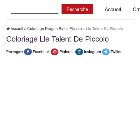
Recherche:
Accueil
Ca
Accueil
»
Coloriage Dragon Ball
»
Piccolo
»
Lle Talent De Piccolo
Coloriage Lle Talent De Piccolo
Partager:
Facebook
Pinterest
Instagram
Twitter