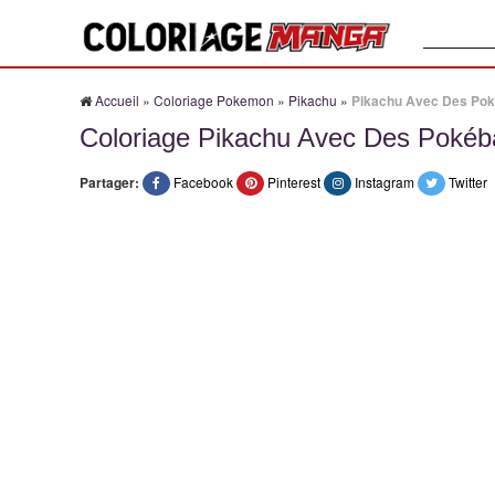
Recherche
Accueil
»
Coloriage Pokemon
»
Pikachu
»
Pikachu Avec Des Pok
Coloriage Pikachu Avec Des Pokéba
Partager:
Facebook
Pinterest
Instagram
Twitter