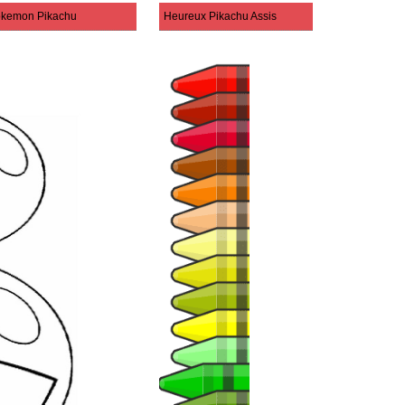
kemon Pikachu
Heureux Pikachu Assis