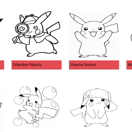
Détective Pikachu
Pikachu Normal
Mi