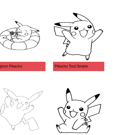
gnon Pikachu
Pikachu Tout Simple