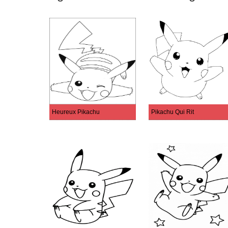
Heureux Pikachu
Pikachu Qui Rit