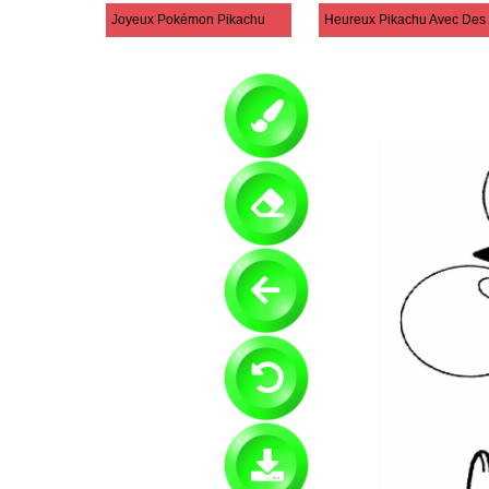
Joyeux Pokémon Pikachu
Heureux 