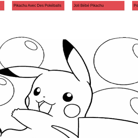
Pikachu Avec Des Étoiles
Pikachu Avec Des Pokéballs
Joli Bébé Pikachu
Po