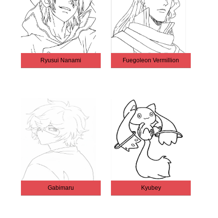
Ryusui Nanami
Fuegoleon Vermillion
Gabimaru
Kyubey