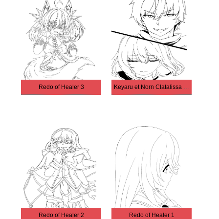
Redo of Healer 3
Keyaru et Norn Clatalissa Jioral
Redo of Healer 2
Redo of Healer 1