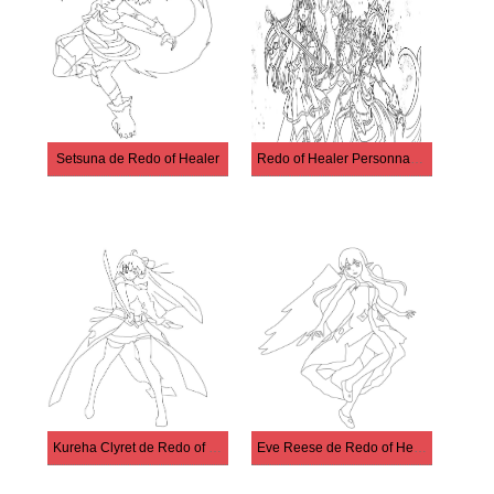
Setsuna de Redo of Healer
Redo of Healer Personnages
Kureha Clyret de Redo of Healer
Eve Reese de Redo of Healer