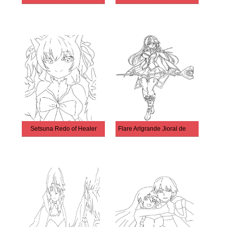
Setsuna Redo of Healer
Flare Arlgrande Jioral de Redo of Healer