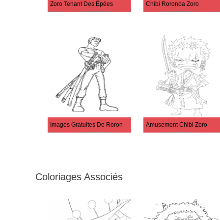
Zoro Tenant Des Épées
Chibi Roronoa Zoro
Images Gratuites De Roronoa Zoro
Amusement Chibi Zoro
Coloriages Associés