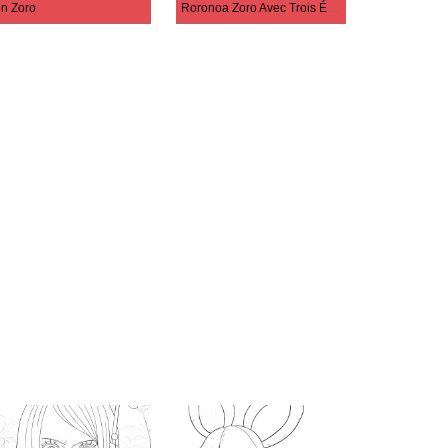
n Zoro
Roronoa Zoro Avec Trois Épées