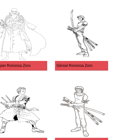
per Roronoa Zoro
Génial Roronoa Zoro