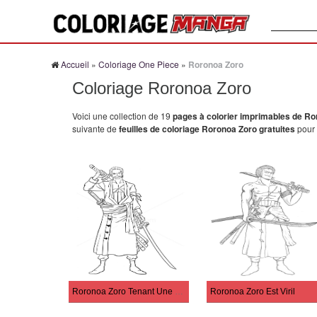
Recherche
Accueil
»
Coloriage One Piece
»
Roronoa Zoro
Coloriage Roronoa Zoro
Voici une collection de 19
pages à colorier imprimables de Ro
suivante de
feuilles de coloriage Roronoa Zoro gratuites
pour 
Roronoa Zoro Tenant Une Épée
Roronoa Zoro Est Viril