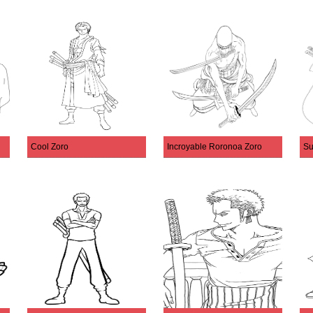
Cool Zoro
Incroyable Roronoa Zoro
Su