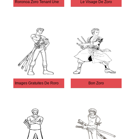
Roronoa Zoro Tenant Une Épée
Le Visage De Zoro
Images Gratuites De Roronoa Zoro
Bon Zoro