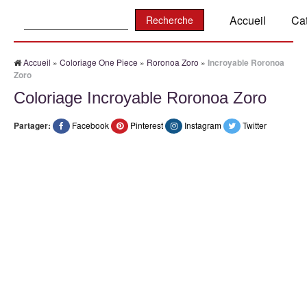
Recherche:
Accueil
Ca
Accueil
»
Coloriage One Piece
»
Roronoa Zoro
»
Incroyable Roronoa
Zoro
Coloriage Incroyable Roronoa Zoro
Partager:
Facebook
Pinterest
Instagram
Twitter