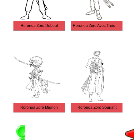
Roronoa Zoro Debout
Roronoa Zoro Avec Trois Épées
Roronoa Zoro Mignon
Roronoa Zoro Souriant