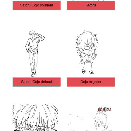
Satoru Gojo souriant
Satoru
Satoru Gojo debout
Gojo mignon