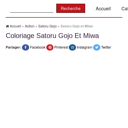
Recherche:
Accueil
Ca
Accueil
»
Action
»
Satoru Gojo
»
Satoru Gojo et Miwa
Coloriage Satoru Gojo Et Miwa
Partager:
Facebook
Pinterest
Instagram
Twitter