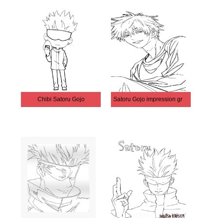
Chibi Satoru Gojo
Satoru Gojo impression gratuite