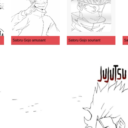
Satoru Gojo amusant
Satoru Gojo souriant
Sa