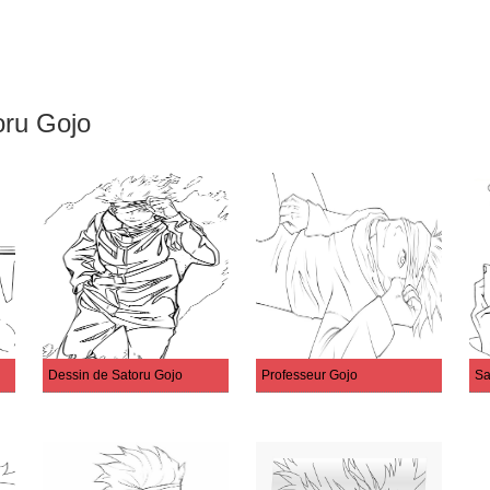
oru Gojo
Dessin de Satoru Gojo
Professeur Gojo
Sa