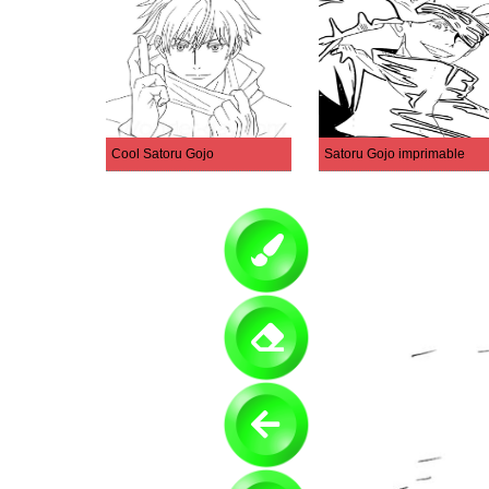
Cool Satoru Gojo
Satoru Gojo imprimable