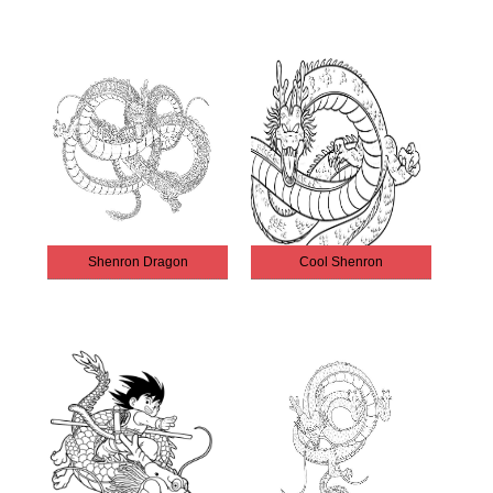
Shenron Dragon
Cool Shenron