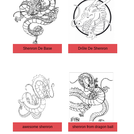
Shenron De Base
Drôle De Shenron
awesome shenron
shenron from dragon ball