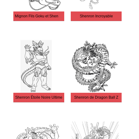
Mignon Fils Goku et Shenron
Shenron Incroyable
Shenron Étoile Noire Ultime
Shenron de Dragon Ball Z