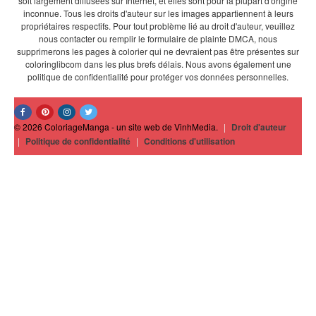
soit largement diffusées sur Internet, et elles sont pour la plupart d'origine
inconnue. Tous les droits d'auteur sur les images appartiennent à leurs
propriétaires respectifs. Pour tout problème lié au droit d'auteur, veuillez
nous contacter ou remplir le formulaire de plainte DMCA, nous
supprimerons les pages à colorier qui ne devraient pas être présentes sur
coloringlibcom dans les plus brefs délais. Nous avons également une
politique de confidentialité pour protéger vos données personnelles.
© 2026 ColoriageManga - un site web de VinhMedia.
|
Droit d'auteur
|
Politique de confidentialité
|
Conditions d'utilisation