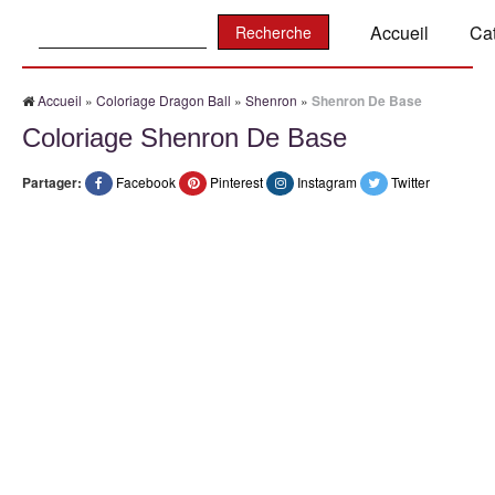
Recherche:
Accueil
Ca
Accueil
»
Coloriage Dragon Ball
»
Shenron
»
Shenron De Base
Coloriage Shenron De Base
Partager:
Facebook
Pinterest
Instagram
Twitter