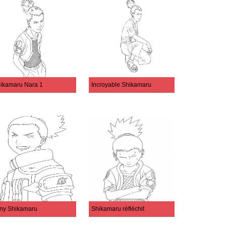
ikamaru Nara 1
Incroyable Shikamaru
ny Shikamaru
Shikamaru réfléchit