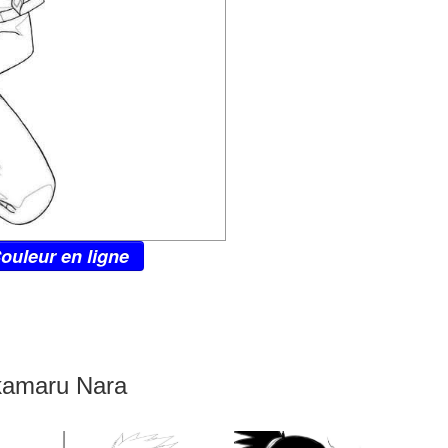
ouleur en ligne
ikamaru Nara