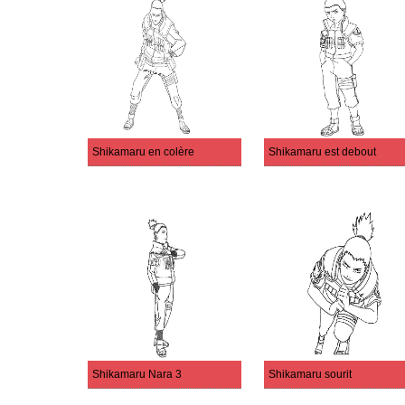
Shikamaru en colère
Shikamaru est debout
Shikamaru Nara 3
Shikamaru sourit