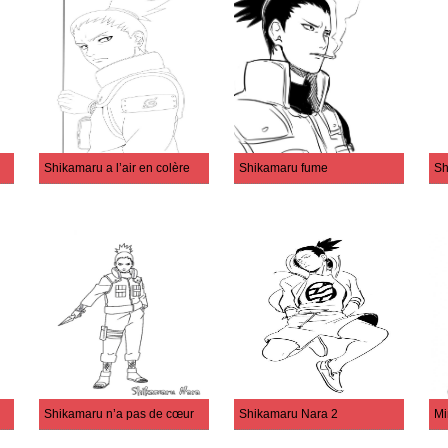
Shikamaru a l’air en colère
Shikamaru fume
Sh
Shikamaru n’a pas de cœur
Shikamaru Nara 2
Mi