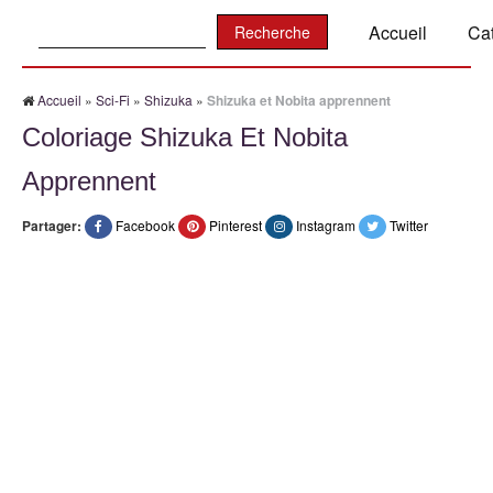
Recherche:
Accueil
Ca
Accueil
»
Sci-Fi
»
Shizuka
»
Shizuka et Nobita apprennent
Coloriage Shizuka Et Nobita
Apprennent
Partager:
Facebook
Pinterest
Instagram
Twitter