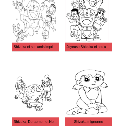
Shizuka et ses amis imprimables
Joyeuse Shizuka et ses amis
Shizuka, Doraemon et Nobita
Shizuka mignonne