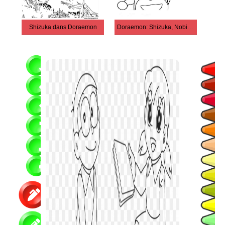
Shizuka dans Doraemon
Doraemon: Shizuka, Nobita, Giant et Suneo