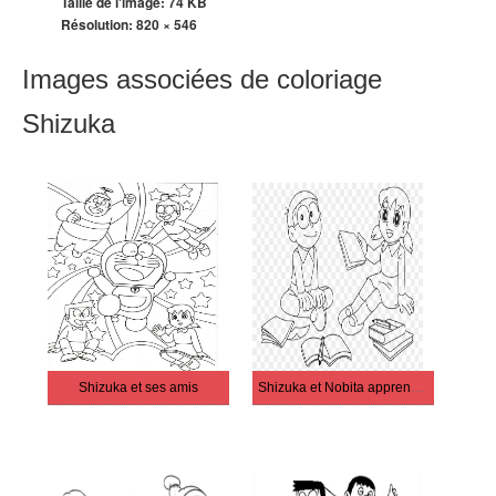
Taille de l'image: 74 KB
Résolution:
820 × 546
Images associées de coloriage
Shizuka
Shizuka et ses amis
Shizuka et Nobita apprennent