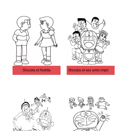
Shizuka et Nobita
Shizuka et ses amis impriment