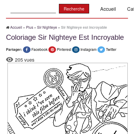
Recherche:
Accueil
Ca
Accueil
»
Plus
»
Sir Nighteye
»
Sir Nighteye est incroyable
Coloriage Sir Nighteye Est Incroyable
Partager:
Facebook
Pinterest
Instagram
Twitter
205 vues