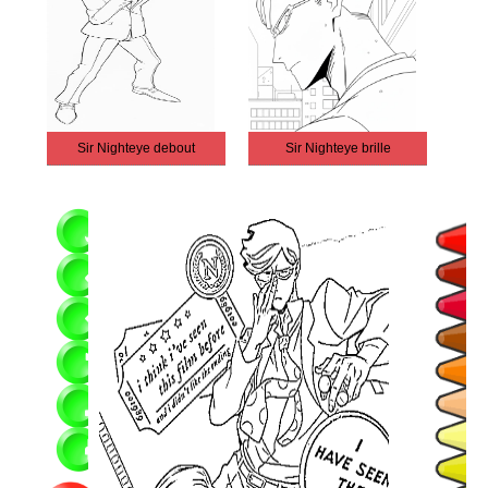
Sir Nighteye debout
Sir Nighteye brille