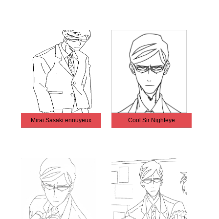
Mirai Sasaki ennuyeux
Cool Sir Nighteye