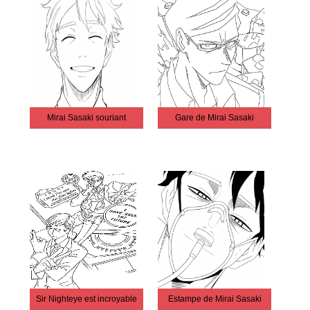
Mirai Sasaki souriant
Gare de Mirai Sasaki
Sir Nighteye est incroyable
Estampe de Mirai Sasaki