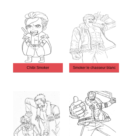
Chibi Smoker
Smoker le chasseur blanc