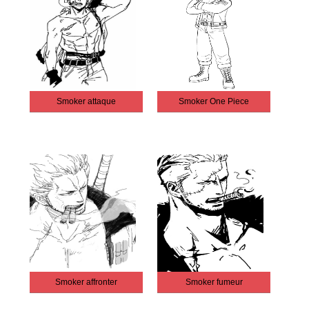
Smoker attaque
Smoker One Piece
Smoker affronter
Smoker fumeur