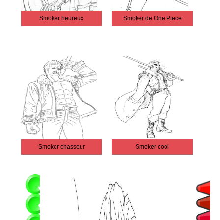
Smoker heureux
Smoker de One Piece
Smoker chasseur
Smoker cool