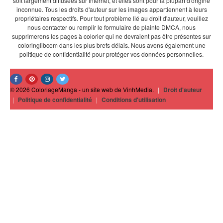
soit largement diffusées sur Internet, et elles sont pour la plupart d'origine
inconnue. Tous les droits d'auteur sur les images appartiennent à leurs
propriétaires respectifs. Pour tout problème lié au droit d'auteur, veuillez
nous contacter ou remplir le formulaire de plainte DMCA, nous
supprimerons les pages à colorier qui ne devraient pas être présentes sur
coloringlibcom dans les plus brefs délais. Nous avons également une
politique de confidentialité pour protéger vos données personnelles.
© 2026 ColoriageManga - un site web de VinhMedia.
|
Droit d'auteur
|
Politique de confidentialité
|
Conditions d'utilisation