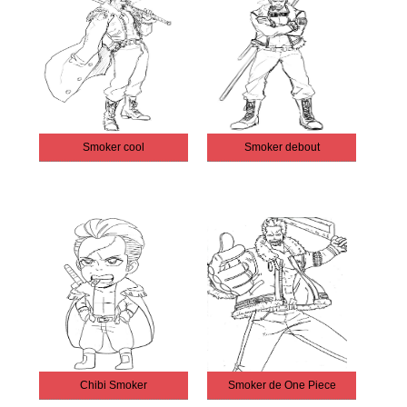
Smoker cool
Smoker debout
Chibi Smoker
Smoker de One Piece