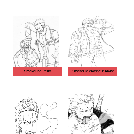
Smoker heureux
Smoker le chasseur blanc