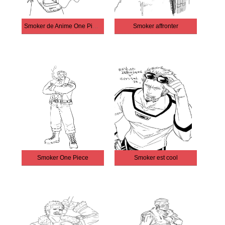
Smoker de Anime One Piece
Smoker affronter
Smoker One Piece
Smoker est cool