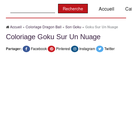
Recherche:
Accueil
Ca
Accueil
»
Coloriage Dragon Ball
»
Son Goku
»
Goku Sur Un Nuage
Coloriage Goku Sur Un Nuage
Partager:
Facebook
Pinterest
Instagram
Twitter