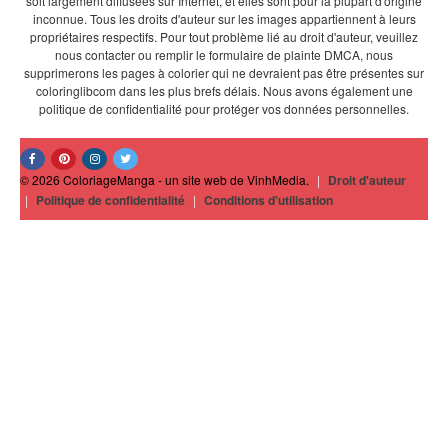
soit largement diffusées sur Internet, et elles sont pour la plupart d'origine
inconnue. Tous les droits d'auteur sur les images appartiennent à leurs
propriétaires respectifs. Pour tout problème lié au droit d'auteur, veuillez
nous contacter ou remplir le formulaire de plainte DMCA, nous
supprimerons les pages à colorier qui ne devraient pas être présentes sur
coloringlibcom dans les plus brefs délais. Nous avons également une
politique de confidentialité pour protéger vos données personnelles.
© 2026 ColoriageManga - un site web de VinhMedia.
|
Droit d'auteur
|
Politique de confidentialité
|
Conditions d'utilisation