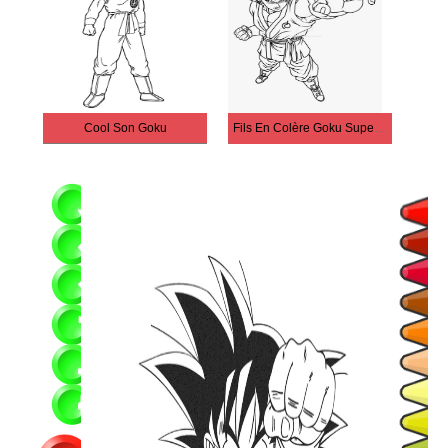
Cool Son Goku
Fils En Colère Goku Super Saiyan SS2