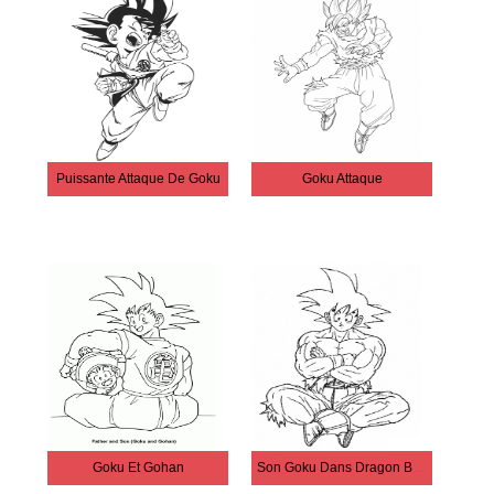
Puissante Attaque De Goku
Goku Attaque
Goku Et Gohan
Son Goku Dans Dragon Ball Z