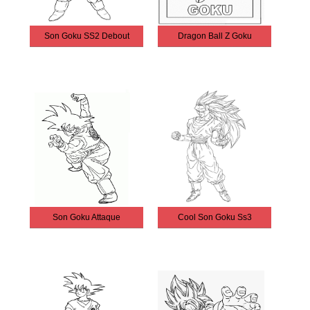
Son Goku SS2 Debout
Dragon Ball Z Goku
Son Goku Attaque
Cool Son Goku Ss3