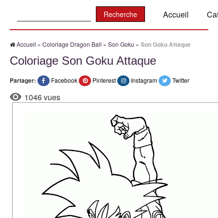
Recherche:
Accueil
Ca
Accueil
»
Coloriage Dragon Ball
»
Son Goku
»
Son Goku Attaque
Coloriage Son Goku Attaque
Partager:
Facebook
Pinterest
Instagram
Twitter
1046 vues