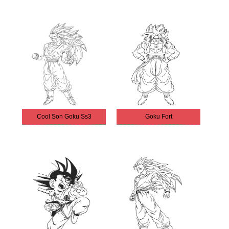
Cool Son Goku Ss3
Goku Fort