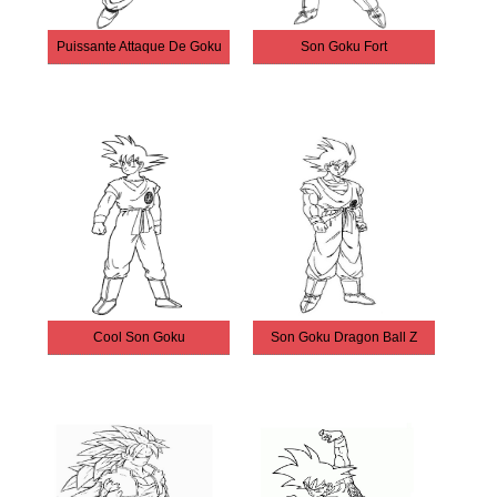
Puissante Attaque De Goku
Son Goku Fort
Cool Son Goku
Son Goku Dragon Ball Z