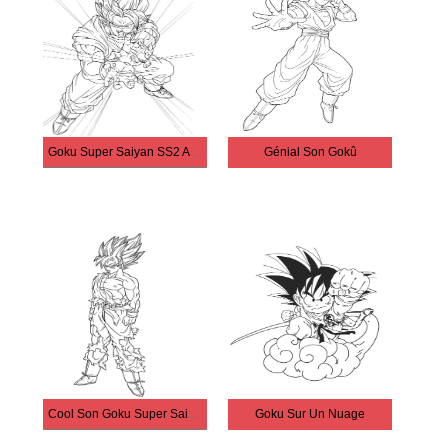
Goku Super Saiyan SS2 Attaque
Génial Son Gokû
Cool Son Goku Super Saiyan Ss2
Goku Sur Un Nuage