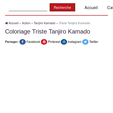
Recherche:
Accueil
Ca
Accueil
»
Action
»
Tanjiro Kamado
»
Triste Tanjiro Kamado
Coloriage Triste Tanjiro Kamado
Partager:
Facebook
Pinterest
Instagram
Twitter