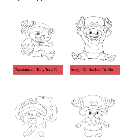
Passionnant Tony Tony Chopper
Image De Hachoir De Haute Qualité