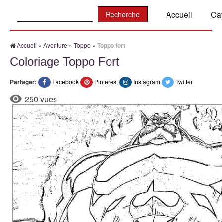
Recherche:
Accueil
Ca
Accueil
»
Aventure
»
Toppo
»
Toppo fort
Coloriage Toppo Fort
Partager:
Facebook
Pinterest
Instagram
Twitter
250 vues