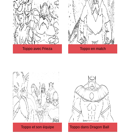
Toppo avec Frieza
Toppo en match
Toppo et son équipe
Toppo dans Dragon Ball Super