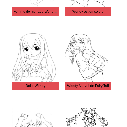
Femme de ménage Wendy Marvel
Wendy est en colère
Belle Wendy
Wendy Marvel de Fairy Tail