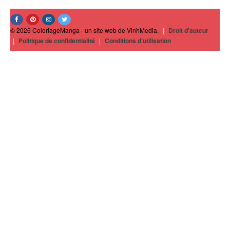
© 2026 ColoriageManga - un site web de VinhMedia.
|
Droit d'auteur
|
Politique de confidentialité
|
Conditions d'utilisation