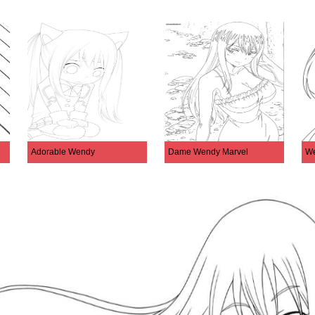
Adorable Wendy
Dame Wendy Marvel
We