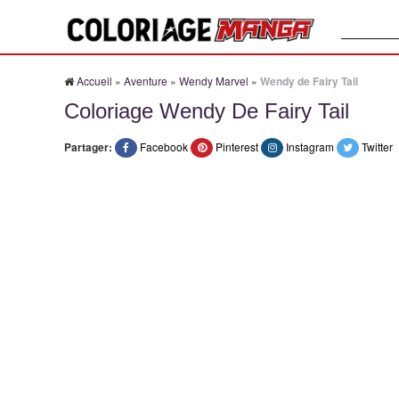
Recherche
Accueil
»
Aventure
»
Wendy Marvel
»
Wendy de Fairy Tail
Coloriage Wendy De Fairy Tail
Partager:
Facebook
Pinterest
Instagram
Twitter