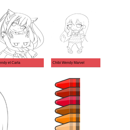
ndy et Carla
Chibi Wendy Marvel