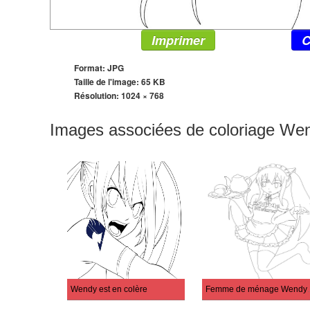
Imprimer
C
Format: JPG
Taille de l'image: 65 KB
Résolution:
1024 × 768
Images associées de coloriage We
Wendy est en colère
Femme de 