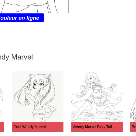
ouleur en ligne
ndy Marvel
ménage Wendy Marvel
Cool Wendy Marvel
Wendy Marvel Fairy Tail
Be