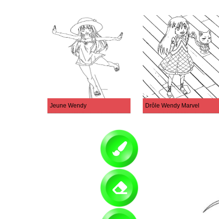
Jeune Wendy
Drôle Wendy Marvel