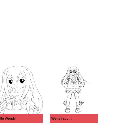
lle Wendy
Wendy sourit