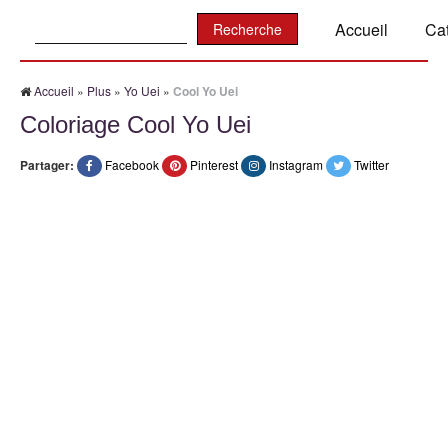
Recherche:
Accueil
Ca
Accueil
»
Plus
»
Yo Uei
»
Cool Yo Uei
Coloriage Cool Yo Uei
Partager:
Facebook
Pinterest
Instagram
Twitter