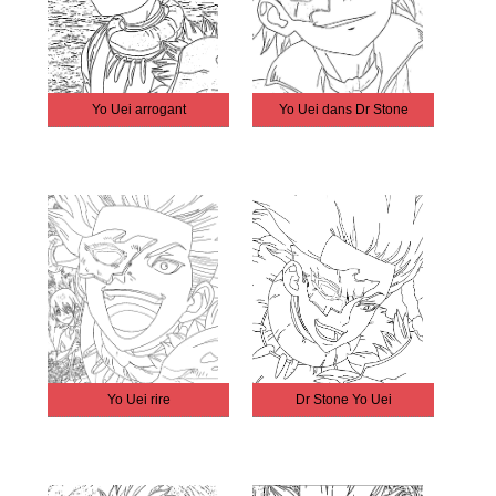
Yo Uei arrogant
Yo Uei dans Dr Stone
Yo Uei rire
Dr Stone Yo Uei