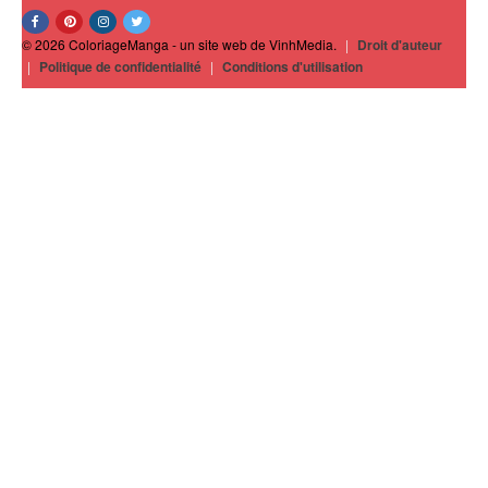
© 2026 ColoriageManga - un site web de VinhMedia.
|
Droit d'auteur
|
Politique de confidentialité
|
Conditions d'utilisation