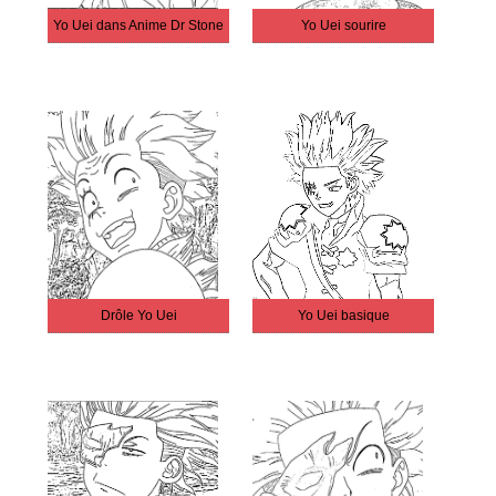
Yo Uei dans Anime Dr Stone
Yo Uei sourire
Drôle Yo Uei
Yo Uei basique