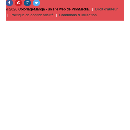
© 2026 ColoriageManga - un site web de VinhMedia.
|
Droit d'auteur
|
Politique de confidentialité
|
Conditions d'utilisation