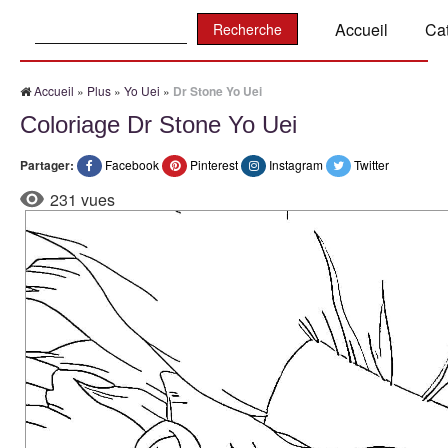
Recherche:
Accueil
Ca
Accueil
»
Plus
»
Yo Uei
»
Dr Stone Yo Uei
Coloriage Dr Stone Yo Uei
Partager:
Facebook
Pinterest
Instagram
Twitter
231 vues