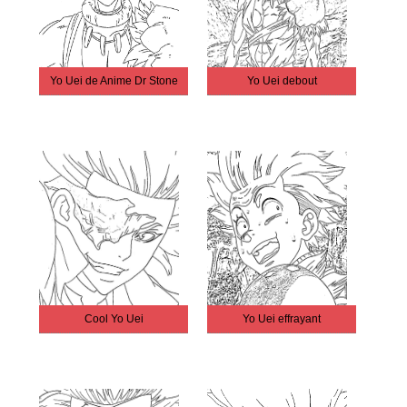
Yo Uei de Anime Dr Stone
Yo Uei debout
Cool Yo Uei
Yo Uei effrayant