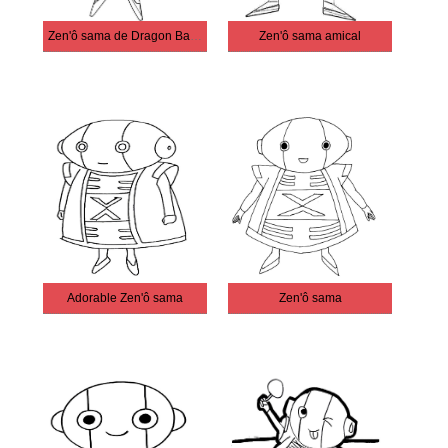
Zen'ô sama de Dragon Ball Super
Zen'ô sama amical
Adorable Zen'ô sama
Zen'ô sama