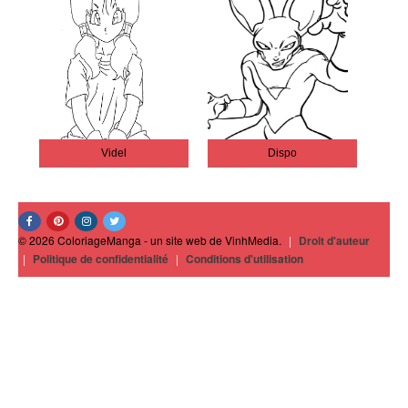
Videl
Dispo
© 2026 ColoriageManga - un site web de VinhMedia.
|
Droit d'auteur
|
Politique de confidentialité
|
Conditions d'utilisation