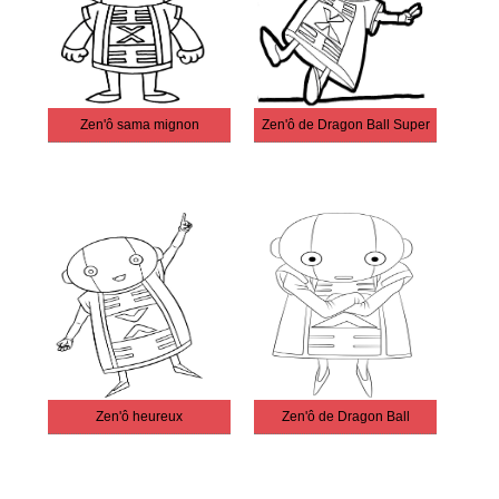
Zen'ô sama mignon
Zen'ô de Dragon Ball Super
Zen'ô heureux
Zen'ô de Dragon Ball