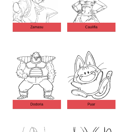
Zamasu
Caulifla
Dodoria
Puar