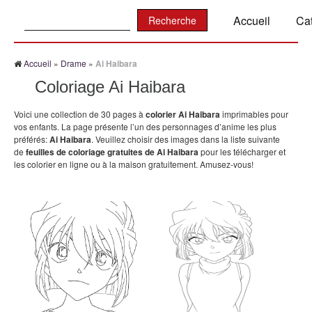
Recherche:
Accueil
Ca
Accueil
»
Drame
»
Ai Haibara
Coloriage Ai Haibara
Voici une collection de 30 pages à
colorier Ai Haibara
imprimables pour
vos enfants. La page présente l’un des personnages d’anime les plus
préférés:
Ai Haibara
. Veuillez choisir des images dans la liste suivante
de
feuilles de coloriage gratuites de Ai Haibara
pour les télécharger et
les colorier en ligne ou à la maison gratuitement. Amusez-vous!