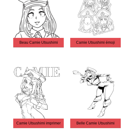
Beau Camie Utsushimi
Camie Utsushimi émoji
Camie Utsushimi imprimer
Belle Camie Utsushimi