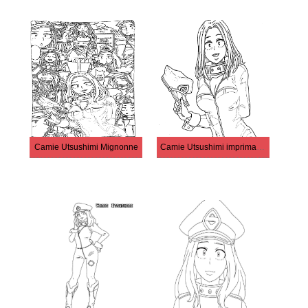
Camie Utsushimi Mignonne
Camie Utsushimi imprimable