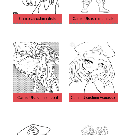
Camie Utsushimi drôle
Camie Utsushimi amicale
Camie Utsushimi debout
Camie Utsushimi Esquisser