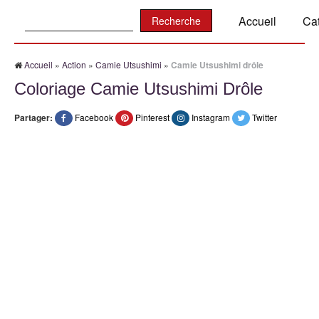
Recherche:
Accueil
Ca
Accueil
»
Action
»
Camie Utsushimi
»
Camie Utsushimi drôle
Coloriage Camie Utsushimi Drôle
Partager:
Facebook
Pinterest
Instagram
Twitter