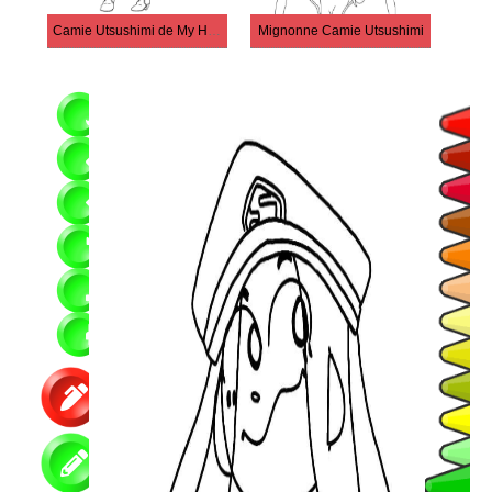
Camie Utsushimi de My Hero Academia
Mignonne Camie Utsushimi