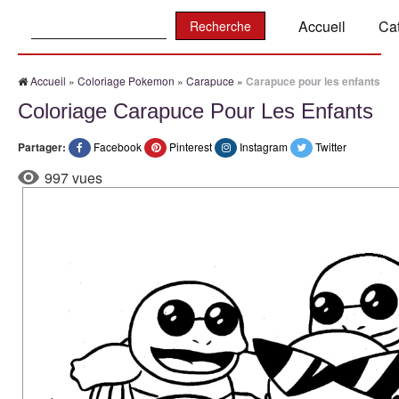
Recherche:
Accueil
Ca
Accueil
»
Coloriage Pokemon
»
Carapuce
»
Carapuce pour les enfants
Coloriage Carapuce Pour Les Enfants
Partager:
Facebook
Pinterest
Instagram
Twitter
997 vues