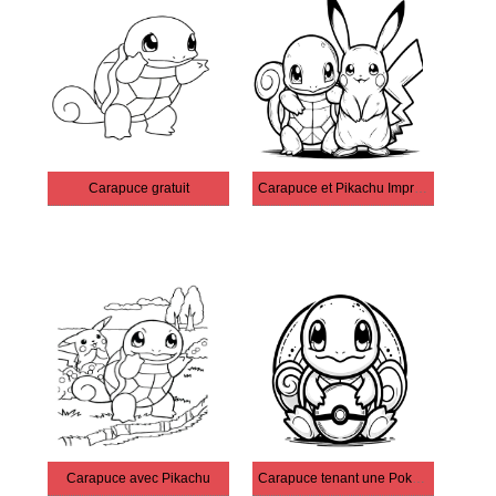
Carapuce gratuit
Carapuce et Pikachu Imprimer
Carapuce avec Pikachu
Carapuce tenant une Poké Ball