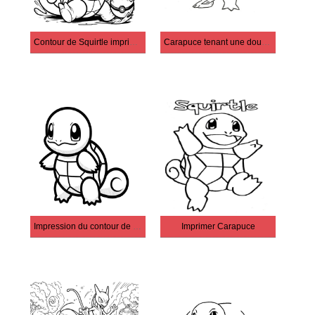
Contour de Squirtle imprimable
Carapuce tenant une double épée
Impression du contour de Carapuce
Imprimer Carapuce