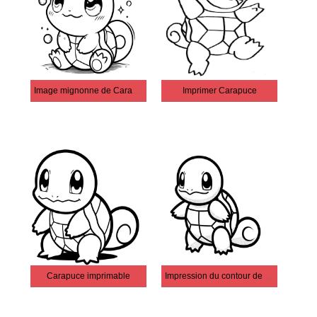
Image mignonne de Carapuce pour les enfants
Imprimer Carapuce
Carapuce imprimable
Impression du contour de Carapuce