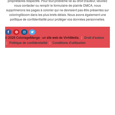
propriétaires respectifs. Pour tout problème lié au droit d'auteur, veuillez
nous contacter ou remplir le formulaire de plainte DMCA, nous
supprimerons les pages à colorier qui ne devraient pas être présentes sur
coloringlibcom dans les plus brefs délais. Nous avons également une
politique de confidentialité pour protéger vos données personnelles.
© 2026 ColoriageManga - un site web de VinhMedia.
|
Droit d'auteur
|
Politique de confidentialité
|
Conditions d'utilisation