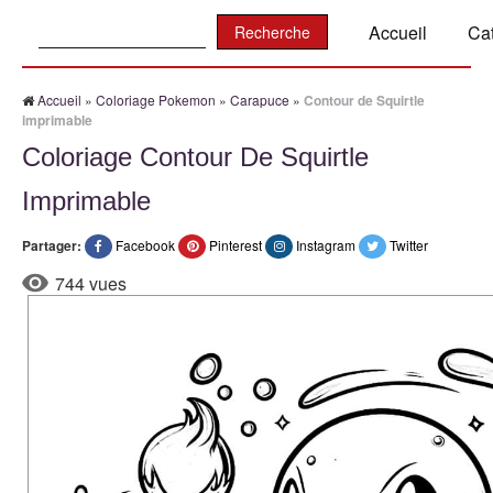
Recherche:
Accueil
Ca
Accueil
»
Coloriage Pokemon
»
Carapuce
»
Contour de Squirtle
imprimable
Coloriage Contour De Squirtle
Imprimable
Partager:
Facebook
Pinterest
Instagram
Twitter
744 vues