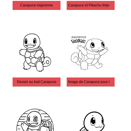
Carapuce mignonne
Carapuce et Pikachu Imprimer
Dessin au trait Carapuce
Image de Carapuce pour les enfants